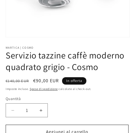
Apri
contenuti
multimediali
MARTICA | COSMO
Servizio tazzine caffè moderno
1
in
finestra
quadrato grigio - Cosmo
modale
Prezzo
Prezzo
€90,00 EUR
€140,00 EUR
In offerta
di
scontato
Imposte incluse.
Spese di spedizione
calcolate al check-out.
listino
Quantità
Quantità
Diminuisci
Aumenta
quantità
quantità
per
per
Servizio
Servizio
Aggiungi al carrello