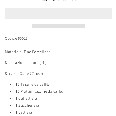
tazzine
tazzine
caffè
caffè
moderno
moderno
quadrato
quadrato
grigio
grigio
-
-
Cosmo
Cosmo
SKU:
Codice
65023
Materiale: Fine Porcellana
Decorazione colore grigio
Servizio Caffè 27 pezzi:
12 Tazzine da caffè:
12 Piattini tazzine da caffè:
1 Caffettiera;
1 Zuccheriera;
1 Lattiera.