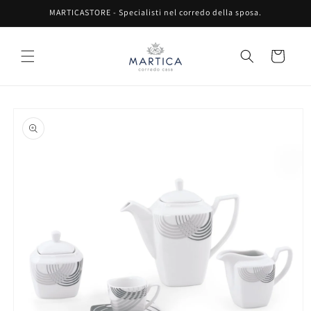
Vai
MARTICASTORE - Specialisti nel corredo della sposa.
direttamente
ai contenuti
Carrello
Passa alle
informazioni
sul prodotto